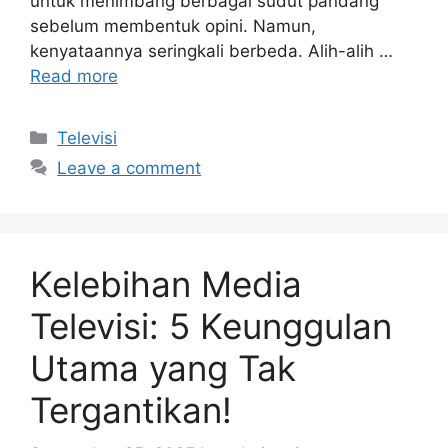
untuk menimbang berbagai sudut pandang
sebelum membentuk opini. Namun,
kenyataannya seringkali berbeda. Alih-alih …
Read more
Categories
Televisi
Leave a comment
Kelebihan Media
Televisi: 5 Keunggulan
Utama yang Tak
Tergantikan!