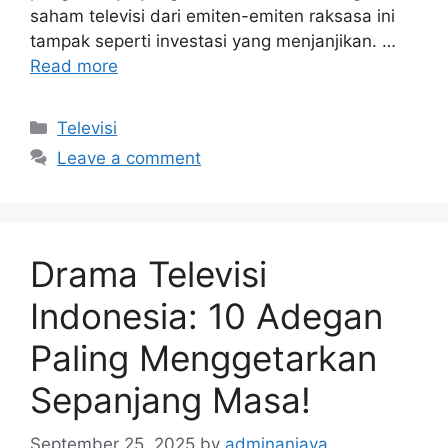
saham televisi dari emiten-emiten raksasa ini
tampak seperti investasi yang menjanjikan. …
Read more
Categories
Televisi
Leave a comment
Drama Televisi
Indonesia: 10 Adegan
Paling Menggetarkan
Sepanjang Masa!
September 25, 2025
by
adminanjava