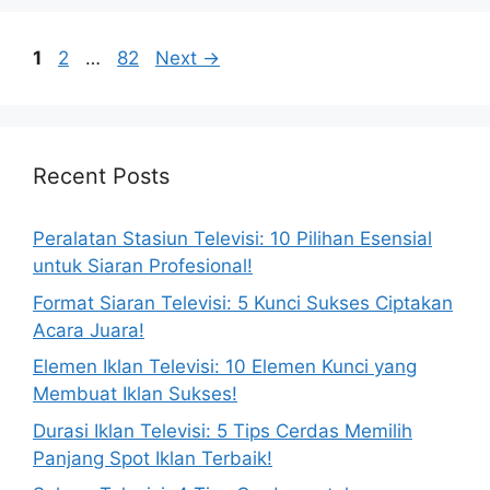
Page
Page
Page
1
2
…
82
Next
→
Recent Posts
Peralatan Stasiun Televisi: 10 Pilihan Esensial
untuk Siaran Profesional!
Format Siaran Televisi: 5 Kunci Sukses Ciptakan
Acara Juara!
Elemen Iklan Televisi: 10 Elemen Kunci yang
Membuat Iklan Sukses!
Durasi Iklan Televisi: 5 Tips Cerdas Memilih
Panjang Spot Iklan Terbaik!