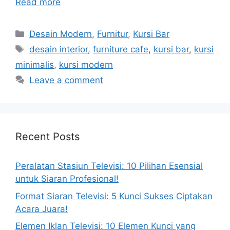
Read more
Categories
Desain Modern
,
Furnitur
,
Kursi Bar
Tags
desain interior
,
furniture cafe
,
kursi bar
,
kursi
minimalis
,
kursi modern
Leave a comment
Recent Posts
Peralatan Stasiun Televisi: 10 Pilihan Esensial
untuk Siaran Profesional!
Format Siaran Televisi: 5 Kunci Sukses Ciptakan
Acara Juara!
Elemen Iklan Televisi: 10 Elemen Kunci yang