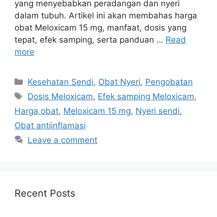
yang menyebabkan peradangan dan nyeri
dalam tubuh. Artikel ini akan membahas harga
obat Meloxicam 15 mg, manfaat, dosis yang
tepat, efek samping, serta panduan …
Read
more
Categories
Kesehatan Sendi
,
Obat Nyeri
,
Pengobatan
Tags
Dosis Meloxicam
,
Efek samping Meloxicam
,
Harga obat
,
Meloxicam 15 mg
,
Nyeri sendi
,
Obat antiinflamasi
Leave a comment
Recent Posts