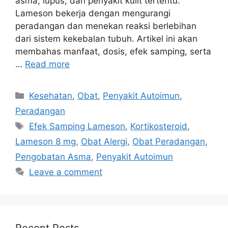
asma, lupus, dan penyakit kulit tertentu.
Lameson bekerja dengan mengurangi
peradangan dan menekan reaksi berlebihan
dari sistem kekebalan tubuh. Artikel ini akan
membahas manfaat, dosis, efek samping, serta
…
Read more
Categories
Kesehatan
,
Obat
,
Penyakit Autoimun
,
Peradangan
Tags
Efek Samping Lameson
,
Kortikosteroid
,
Lameson 8 mg
,
Obat Alergi
,
Obat Peradangan
,
Pengobatan Asma
,
Penyakit Autoimun
Leave a comment
Recent Posts