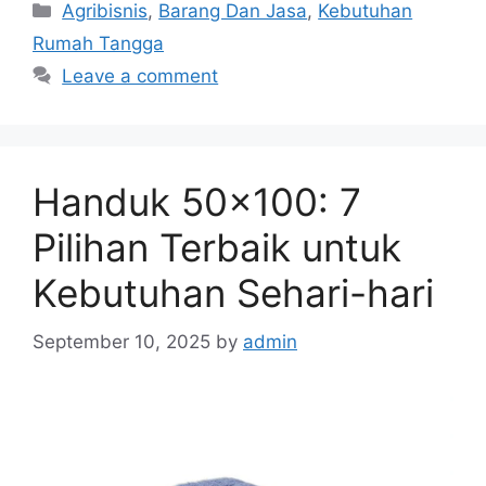
Categories
Agribisnis
,
Barang Dan Jasa
,
Kebutuhan
Rumah Tangga
Leave a comment
Handuk 50×100: 7
Pilihan Terbaik untuk
Kebutuhan Sehari-hari
September 10, 2025
by
admin