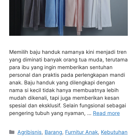
Memilih baju handuk namanya kini menjadi tren
yang diminati banyak orang tua muda, terutama
para ibu yang ingin memberikan sentuhan
personal dan praktis pada perlengkapan mandi
anak. Baju handuk yang dilengkapi dengan
nama si kecil tidak hanya membuatnya lebih
mudah dikenali, tapi juga memberikan kesan
spesial dan eksklusif. Selain fungsional sebagai
pengering tubuh yang nyaman, …
Read more
Categories
Agribisnis
,
Barang
,
Furnitur Anak
,
Kebutuhan