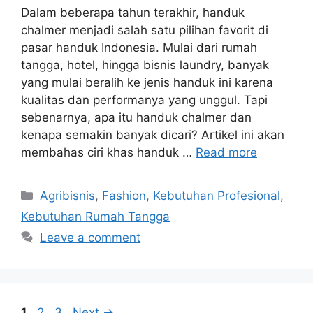
Dalam beberapa tahun terakhir, handuk
chalmer menjadi salah satu pilihan favorit di
pasar handuk Indonesia. Mulai dari rumah
tangga, hotel, hingga bisnis laundry, banyak
yang mulai beralih ke jenis handuk ini karena
kualitas dan performanya yang unggul. Tapi
sebenarnya, apa itu handuk chalmer dan
kenapa semakin banyak dicari? Artikel ini akan
membahas ciri khas handuk …
Read more
Categories
Agribisnis
,
Fashion
,
Kebutuhan Profesional
,
Kebutuhan Rumah Tangga
Leave a comment
Page
Page
Page
1
2
3
Next
→