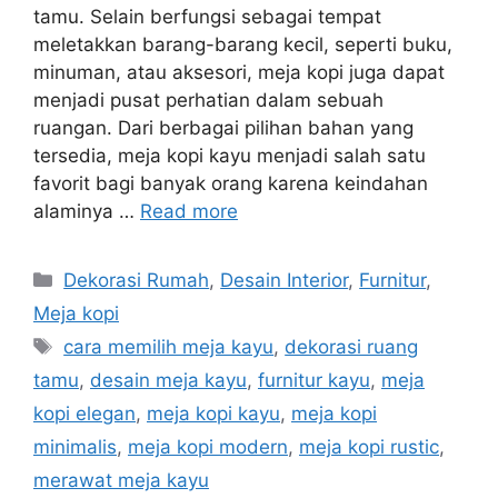
tamu. Selain berfungsi sebagai tempat
meletakkan barang-barang kecil, seperti buku,
minuman, atau aksesori, meja kopi juga dapat
menjadi pusat perhatian dalam sebuah
ruangan. Dari berbagai pilihan bahan yang
tersedia, meja kopi kayu menjadi salah satu
favorit bagi banyak orang karena keindahan
alaminya …
Read more
Categories
Dekorasi Rumah
,
Desain Interior
,
Furnitur
,
Meja kopi
Tags
cara memilih meja kayu
,
dekorasi ruang
tamu
,
desain meja kayu
,
furnitur kayu
,
meja
kopi elegan
,
meja kopi kayu
,
meja kopi
minimalis
,
meja kopi modern
,
meja kopi rustic
,
merawat meja kayu