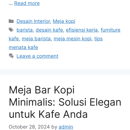
…
Read more
Categories
Desain Interior
,
Meja kopi
Tags
barista
,
desain kafe
,
efisiensi kerja
,
furniture
kafe
,
meja barista
,
meja mesin kopi
,
tips
menata kafe
Leave a comment
Meja Bar Kopi
Minimalis: Solusi Elegan
untuk Kafe Anda
October 28, 2024
by
admin