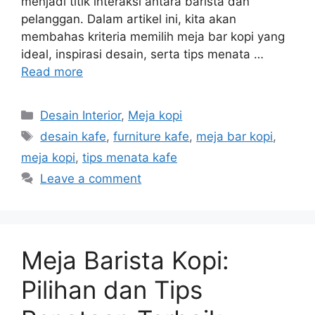
menjadi titik interaksi antara barista dan
pelanggan. Dalam artikel ini, kita akan
membahas kriteria memilih meja bar kopi yang
ideal, inspirasi desain, serta tips menata …
Read more
Categories
Desain Interior
,
Meja kopi
Tags
desain kafe
,
furniture kafe
,
meja bar kopi
,
meja kopi
,
tips menata kafe
Leave a comment
Meja Barista Kopi:
Pilihan dan Tips