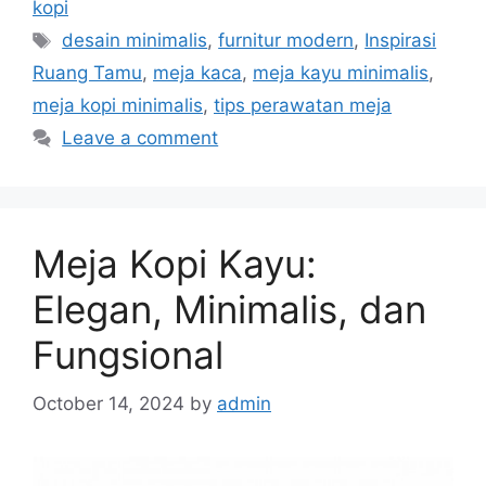
kopi
Tags
desain minimalis
,
furnitur modern
,
Inspirasi
Ruang Tamu
,
meja kaca
,
meja kayu minimalis
,
meja kopi minimalis
,
tips perawatan meja
Leave a comment
Meja Kopi Kayu:
Elegan, Minimalis, dan
Fungsional
October 14, 2024
by
admin