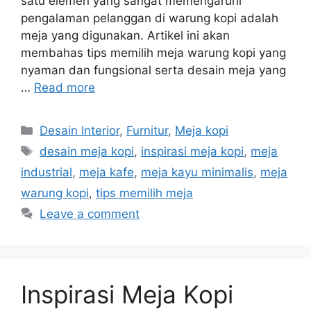
satu elemen yang sangat memengaruhi
pengalaman pelanggan di warung kopi adalah
meja yang digunakan. Artikel ini akan
membahas tips memilih meja warung kopi yang
nyaman dan fungsional serta desain meja yang
…
Read more
Categories
Desain Interior
,
Furnitur
,
Meja kopi
Tags
desain meja kopi
,
inspirasi meja kopi
,
meja
industrial
,
meja kafe
,
meja kayu minimalis
,
meja
warung kopi
,
tips memilih meja
Leave a comment
Inspirasi Meja Kopi