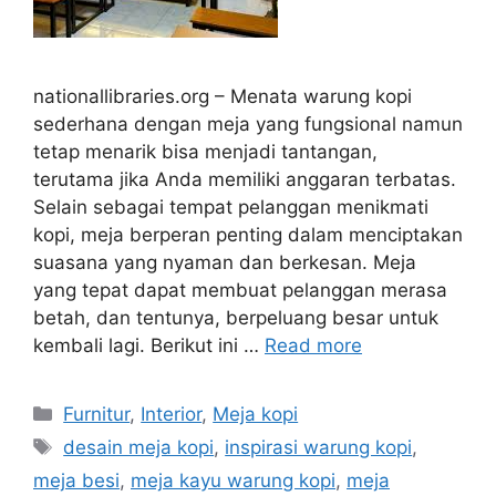
nationallibraries.org – Menata warung kopi
sederhana dengan meja yang fungsional namun
tetap menarik bisa menjadi tantangan,
terutama jika Anda memiliki anggaran terbatas.
Selain sebagai tempat pelanggan menikmati
kopi, meja berperan penting dalam menciptakan
suasana yang nyaman dan berkesan. Meja
yang tepat dapat membuat pelanggan merasa
betah, dan tentunya, berpeluang besar untuk
kembali lagi. Berikut ini …
Read more
Categories
Furnitur
,
Interior
,
Meja kopi
Tags
desain meja kopi
,
inspirasi warung kopi
,
meja besi
,
meja kayu warung kopi
,
meja