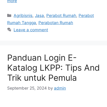
more
Categories
Agribisnis
,
Jasa
,
Perabot Rumah
,
Perabot
Rumah Tangga
,
Perabotan Rumah
Leave a comment
Panduan Login E-
Katalog LKPP: Tips And
Trik untuk Pemula
September 25, 2024
by
admin