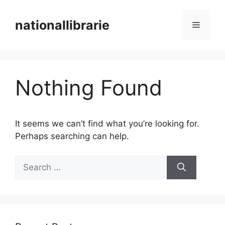
Skip
to
nationallibrarie
Menu
content
Nothing Found
It seems we can’t find what you’re looking for.
Perhaps searching can help.
Search
for: