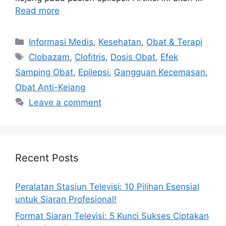
Read more
Categories
Informasi Medis
,
Kesehatan
,
Obat & Terapi
Tags
Clobazam
,
Clofitris
,
Dosis Obat
,
Efek
Samping Obat
,
Epilepsi
,
Gangguan Kecemasan
,
Obat Anti-Kejang
Leave a comment
Recent Posts
Peralatan Stasiun Televisi: 10 Pilihan Esensial
untuk Siaran Profesional!
Format Siaran Televisi: 5 Kunci Sukses Ciptakan