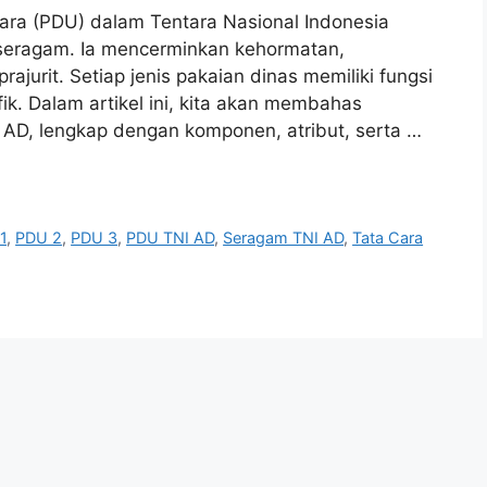
acara (PDU) dalam Tentara Nasional Indonesia
seragam. Ia mencerminkan kehormatan,
rajurit. Setiap jenis pakaian dinas memiliki fungsi
k. Dalam artikel ini, kita akan membahas
I AD, lengkap dengan komponen, atribut, serta …
1
,
PDU 2
,
PDU 3
,
PDU TNI AD
,
Seragam TNI AD
,
Tata Cara