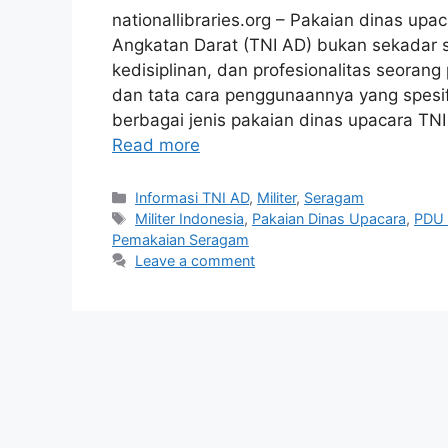
nationallibraries.org – Pakaian dinas up
Angkatan Darat (TNI AD) bukan sekadar 
kedisiplinan, dan profesionalitas seorang p
dan tata cara penggunaannya yang spesifi
berbagai jenis pakaian dinas upacara TN
Read more
Categories
Informasi TNI AD
,
Militer
,
Seragam
Tags
Militer Indonesia
,
Pakaian Dinas Upacara
,
PDU 
Pemakaian Seragam
Leave a comment