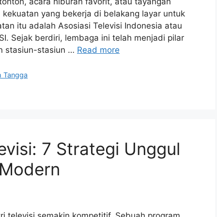
tonton, acara hiburan favorit, atau tayangan
kekuatan yang bekerja di belakang layar untuk
tan itu adalah Asosiasi Televisi Indonesia atau
. Sejak berdiri, lembaga ini telah menjadi pilar
 stasiun-stasiun …
Read more
h Tangga
evisi: 7 Strategi Unggul
a Modern
ri televisi semakin kompetitif. Sebuah program