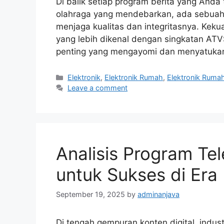
Di balik setiap program berita yang Anda 
olahraga yang mendebarkan, ada sebuah 
menjaga kualitas dan integritasnya. Kekua
yang lebih dikenal dengan singkatan ATVSI
penting yang mengayomi dan menyatukan
Categories
Elektronik
,
Elektronik Rumah
,
Elektronik Ruma
Leave a comment
Analisis Program Tel
untuk Sukses di Er
September 19, 2025
by
adminanjava
Di tengah gempuran konten digital, indust