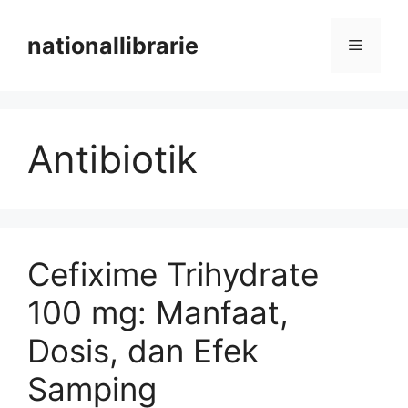
Skip
to
nationallibrarie
Menu
content
Antibiotik
Cefixime Trihydrate
100 mg: Manfaat,
Dosis, dan Efek
Samping