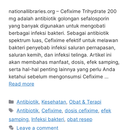
nationallibraries.org – Cefixime Trihydrate 200
mg adalah antibiotik golongan sefalosporin
yang banyak digunakan untuk mengobati
berbagai infeksi bakteri. Sebagai antibiotik
spektrum luas, Cefixime efektif untuk melawan
bakteri penyebab infeksi saluran pernapasan,
saluran kemih, dan infeksi telinga. Artikel ini
akan membahas manfaat, dosis, efek samping,
serta hal-hal penting lainnya yang perlu Anda
ketahui sebelum mengonsumsi Cefixime …
Read more
Categories
Antibiotik
,
Kesehatan
,
Obat & Terapi
Tags
Antibiotik
,
Cefixime
,
dosis cefixime
,
efek
samping
,
Infeksi bakteri
,
obat resep
Leave a comment