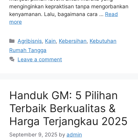
menginginkan kepraktisan tanpa mengorbankan
kenyamanan. Lalu, bagaimana cara …
Read
more
Categories
Agribisnis
,
Kain
,
Kebersihan
,
Kebutuhan
Rumah Tangga
Leave a comment
Handuk GM: 5 Pilihan
Terbaik Berkualitas &
Harga Terjangkau 2025
September 9, 2025
by
admin