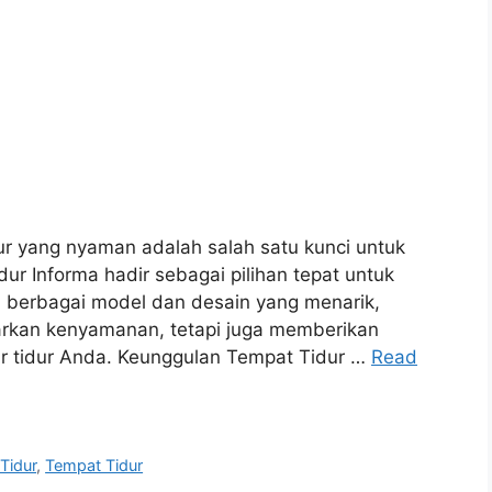
idur yang nyaman adalah salah satu kunci untuk
ur Informa hadir sebagai pilihan tepat untuk
 berbagai model dan desain yang menarik,
arkan kenyamanan, tetapi juga memberikan
ar tidur Anda. Keunggulan Tempat Tidur …
Read
Tidur
,
Tempat Tidur