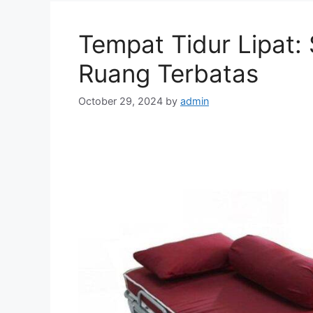
Tempat Tidur Lipat: 
Ruang Terbatas
October 29, 2024
by
admin