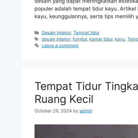
desain yang dapat meningkatkan estetika 
populer adalah tempat tidur kayu. Artike
kayu, keunggulannya, serta tips memilih
Categories
Desain Interior
,
Tempat tidur
Tags
desain interior
,
furnitur
,
kamar tidur
,
kayu
,
Temp
Leave a comment
Tempat Tidur Tingkat
Ruang Kecil
October 29, 2024
by
admin