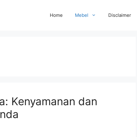
Home
Mebel
Disclaimer
ma: Kenyamanan dan
Anda