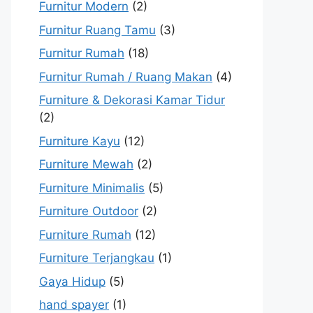
Furnitur Modern
(2)
Furnitur Ruang Tamu
(3)
Furnitur Rumah
(18)
Furnitur Rumah / Ruang Makan
(4)
Furniture & Dekorasi Kamar Tidur
(2)
Furniture Kayu
(12)
Furniture Mewah
(2)
Furniture Minimalis
(5)
Furniture Outdoor
(2)
Furniture Rumah
(12)
Furniture Terjangkau
(1)
Gaya Hidup
(5)
hand spayer
(1)