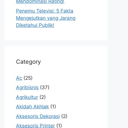
Mendominasi Rating!
Penemu Televisi: 5 Fakta
Mengejutkan yang Jarang
Diketahui Publik!
Category
Ac
(25)
Agribisnis
(37)
Agrikultur
(2)
Akidah Akhlak
(1)
Aksesoris Dekorasi
(2)
Aksesoris Printer
(1)