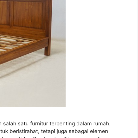
h salah satu furnitur terpenting dalam rumah.
uk beristirahat, tetapi juga sebagai elemen