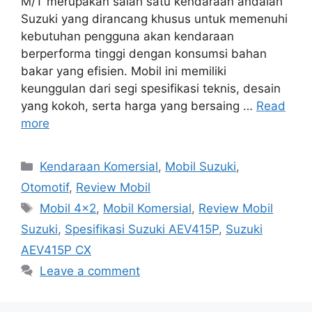
M/T merupakan salah satu kendaraan andalan
Suzuki yang dirancang khusus untuk memenuhi
kebutuhan pengguna akan kendaraan
berperforma tinggi dengan konsumsi bahan
bakar yang efisien. Mobil ini memiliki
keunggulan dari segi spesifikasi teknis, desain
yang kokoh, serta harga yang bersaing …
Read
more
Categories
Kendaraan Komersial
,
Mobil Suzuki
,
Otomotif
,
Review Mobil
Tags
Mobil 4x2
,
Mobil Komersial
,
Review Mobil
Suzuki
,
Spesifikasi Suzuki AEV415P
,
Suzuki
AEV415P CX
Leave a comment