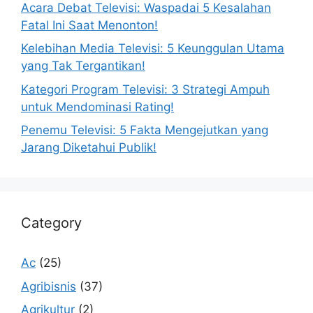
Acara Debat Televisi: Waspadai 5 Kesalahan
Fatal Ini Saat Menonton!
Kelebihan Media Televisi: 5 Keunggulan Utama
yang Tak Tergantikan!
Kategori Program Televisi: 3 Strategi Ampuh
untuk Mendominasi Rating!
Penemu Televisi: 5 Fakta Mengejutkan yang
Jarang Diketahui Publik!
Category
Ac
(25)
Agribisnis
(37)
Agrikultur
(2)