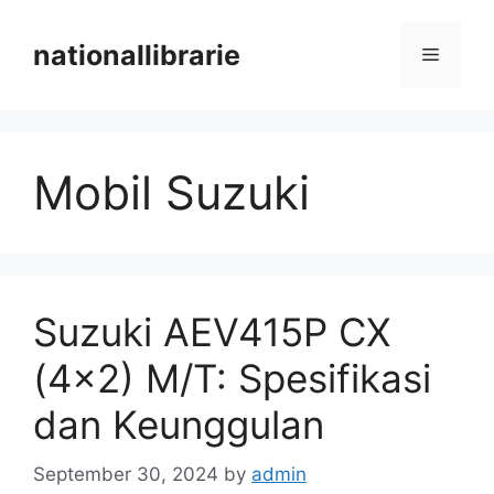
Skip
to
nationallibrarie
Menu
content
Mobil Suzuki
Suzuki AEV415P CX
(4×2) M/T: Spesifikasi
dan Keunggulan
September 30, 2024
by
admin