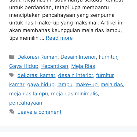
untuk berdandan, tetapi juga membantu
menciptakan pencahayaan yang sempurna
untuk hasil make-up yang maksimal. Artikel ini
akan membahas keunggulan meja rias lampu,
tips memilih …
Read more
Categories
Dekorasi Rumah
,
Desain Interior
,
Furnitur
,
Gaya Hidup
,
Kecantikan
,
Meja Rias
Tags
dekorasi kamar
,
desain interior
,
furnitur
kamar
,
gaya hidup
,
lampu
,
make-up
,
meja rias
,
meja rias lampu
,
meja rias minimalis
,
pencahayaan
Leave a comment