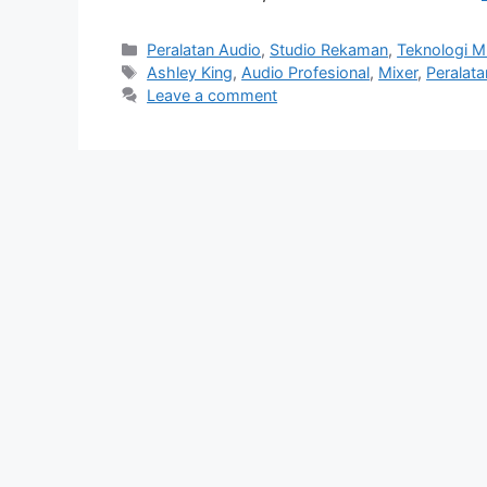
Categories
Peralatan Audio
,
Studio Rekaman
,
Teknologi M
Tags
Ashley King
,
Audio Profesional
,
Mixer
,
Peralat
Leave a comment