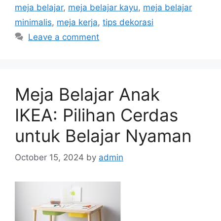
meja belajar
,
meja belajar kayu
,
meja belajar
minimalis
,
meja kerja
,
tips dekorasi
Leave a comment
Meja Belajar Anak
IKEA: Pilihan Cerdas
untuk Belajar Nyaman
October 15, 2024
by
admin