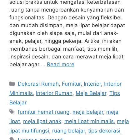
solusi praktis untuk mengatasi keterbatasan
ruang tanpa mengorbankan kenyamanan dan
fungsionalitas. Dengan desain yang fleksibel
dan mudah disimpan, meja lipat belajar dapat
digunakan oleh siapa saja, mulai dari anak-
anak, pelajar, hingga pekerja. Artikel ini akan
membahas berbagai manfaat, tips memilih,
inspirasi desain, dan cara merawat meja lipat
belajar agar …
Read more
Categories
Dekorasi Rumah
,
Furnitur
,
Interior
,
Interior
Minimalis
,
Interior Rumah
,
Meja Belajar
,
Tips
Belajar
Tags
furnitur hemat ruang
,
meja belajar
,
meja
lipat
,
meja lipat anak
,
meja lipat minimalis
,
meja
lipat multifungsi
,
ruang belajar
,
tips dekorasi