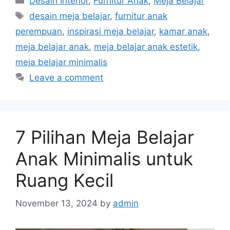
Desain Interior
,
Furnitur Anak
,
Meja Belajar
Tags
desain meja belajar
,
furnitur anak
perempuan
,
inspirasi meja belajar
,
kamar anak
,
meja belajar anak
,
meja belajar anak estetik
,
meja belajar minimalis
Leave a comment
7 Pilihan Meja Belajar
Anak Minimalis untuk
Ruang Kecil
November 13, 2024
by
admin