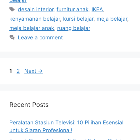
Belajar
Tags
desain interior
,
furnitur anak
,
IKEA
,
kenyamanan belajar
,
kursi belajar
,
meja belajar
,
meja belajar anak
,
ruang belajar
Leave a comment
Page
Page
1
2
Next
→
Recent Posts
Peralatan Stasiun Televisi: 10 Pilihan Esensial
untuk Siaran Profesional!