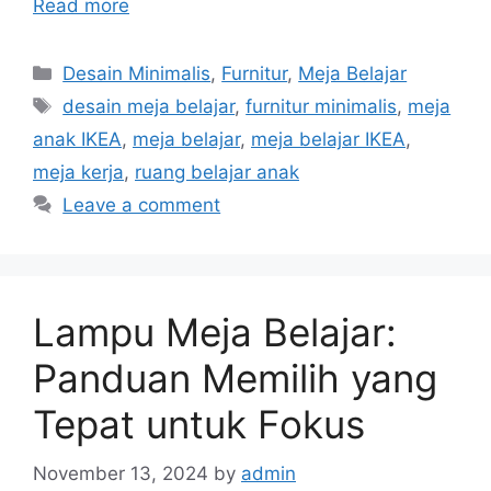
Read more
Categories
Desain Minimalis
,
Furnitur
,
Meja Belajar
Tags
desain meja belajar
,
furnitur minimalis
,
meja
anak IKEA
,
meja belajar
,
meja belajar IKEA
,
meja kerja
,
ruang belajar anak
Leave a comment
Lampu Meja Belajar:
Panduan Memilih yang
Tepat untuk Fokus
November 13, 2024
by
admin