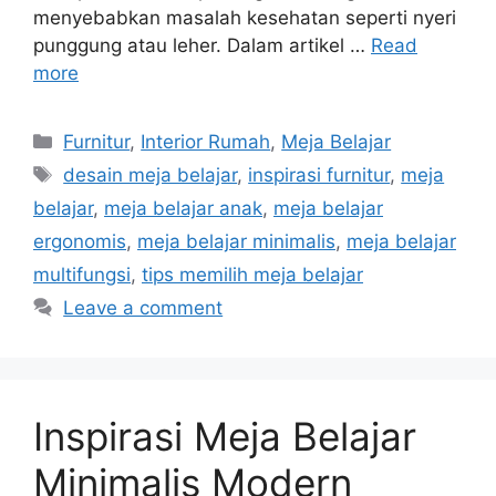
menyebabkan masalah kesehatan seperti nyeri
punggung atau leher. Dalam artikel …
Read
more
Categories
Furnitur
,
Interior Rumah
,
Meja Belajar
Tags
desain meja belajar
,
inspirasi furnitur
,
meja
belajar
,
meja belajar anak
,
meja belajar
ergonomis
,
meja belajar minimalis
,
meja belajar
multifungsi
,
tips memilih meja belajar
Leave a comment
Inspirasi Meja Belajar
Minimalis Modern