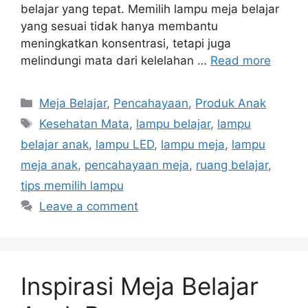
belajar yang tepat. Memilih lampu meja belajar
yang sesuai tidak hanya membantu
meningkatkan konsentrasi, tetapi juga
melindungi mata dari kelelahan …
Read more
Categories
Meja Belajar
,
Pencahayaan
,
Produk Anak
Tags
Kesehatan Mata
,
lampu belajar
,
lampu
belajar anak
,
lampu LED
,
lampu meja
,
lampu
meja anak
,
pencahayaan meja
,
ruang belajar
,
tips memilih lampu
Leave a comment
Inspirasi Meja Belajar