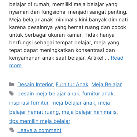
belajar di rumah, memiliki meja belajar yang
nyaman dan fungsional menjadi sangat penting.
Meja belajar anak minimalis kini banyak diminati
karena desainnya yang hemat ruang dan cocok
untuk berbagai ukuran kamar. Tidak hanya
berfungsi sebagai tempat belajar, meja yang
tepat dapat meningkatkan konsentrasi dan
kenyamanan anak saat belajar. Artikel …
Read
more
Categories
Desain Interior
,
Furnitur Anak
,
Meja Belajar
Tags
desain meja belajar anak
,
furnitur anak
,
inspirasi furnitur
,
meja belajar anak
,
meja
belajar hemat ruang
,
meja belajar minimalis
,
tips memilih meja belajar
Leave a comment