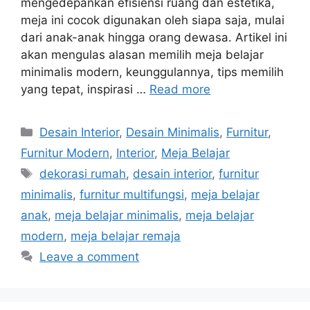
mengedepankan efisiensi ruang dan estetika,
meja ini cocok digunakan oleh siapa saja, mulai
dari anak-anak hingga orang dewasa. Artikel ini
akan mengulas alasan memilih meja belajar
minimalis modern, keunggulannya, tips memilih
yang tepat, inspirasi …
Read more
Categories
Desain Interior
,
Desain Minimalis
,
Furnitur
,
Furnitur Modern
,
Interior
,
Meja Belajar
Tags
dekorasi rumah
,
desain interior
,
furnitur
minimalis
,
furnitur multifungsi
,
meja belajar
anak
,
meja belajar minimalis
,
meja belajar
modern
,
meja belajar remaja
Leave a comment