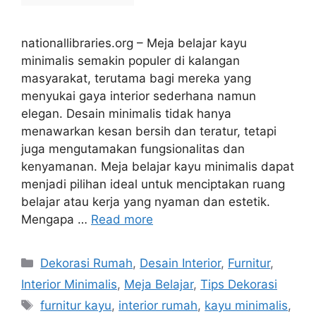
nationallibraries.org – Meja belajar kayu
minimalis semakin populer di kalangan
masyarakat, terutama bagi mereka yang
menyukai gaya interior sederhana namun
elegan. Desain minimalis tidak hanya
menawarkan kesan bersih dan teratur, tetapi
juga mengutamakan fungsionalitas dan
kenyamanan. Meja belajar kayu minimalis dapat
menjadi pilihan ideal untuk menciptakan ruang
belajar atau kerja yang nyaman dan estetik.
Mengapa …
Read more
Categories
Dekorasi Rumah
,
Desain Interior
,
Furnitur
,
Interior Minimalis
,
Meja Belajar
,
Tips Dekorasi
Tags
furnitur kayu
,
interior rumah
,
kayu minimalis
,