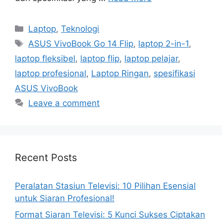
Categories
Laptop
,
Teknologi
Tags
ASUS VivoBook Go 14 Flip
,
laptop 2-in-1
,
laptop fleksibel
,
laptop flip
,
laptop pelajar
,
laptop profesional
,
Laptop Ringan
,
spesifikasi
ASUS VivoBook
Leave a comment
Recent Posts
Peralatan Stasiun Televisi: 10 Pilihan Esensial
untuk Siaran Profesional!
Format Siaran Televisi: 5 Kunci Sukses Ciptakan