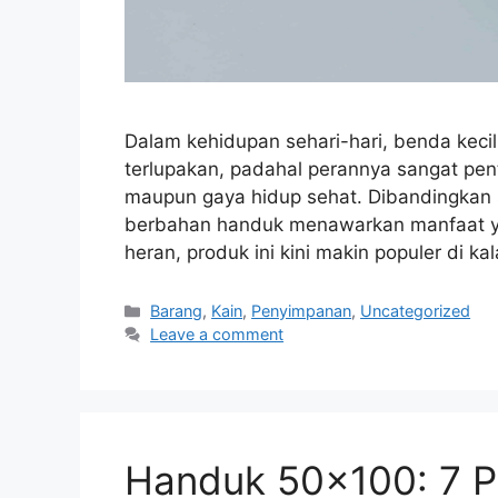
Dalam kehidupan sehari-hari, benda kecil
terlupakan, padahal perannya sangat pen
maupun gaya hidup sehat. Dibandingkan s
berbahan handuk menawarkan manfaat ya
heran, produk ini kini makin populer di 
Categories
Barang
,
Kain
,
Penyimpanan
,
Uncategorized
Leave a comment
Handuk 50×100: 7 Pi