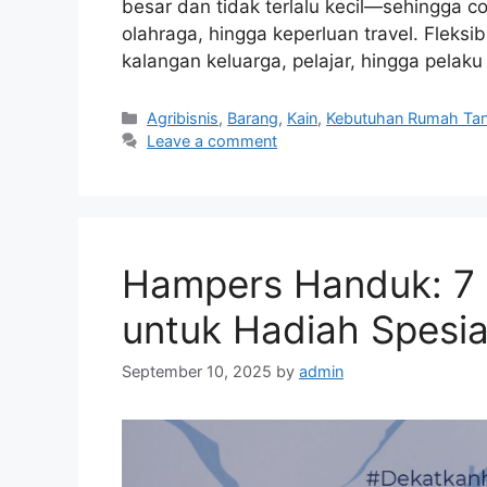
besar dan tidak terlalu kecil—sehingga 
olahraga, hingga keperluan travel. Fleksibi
kalangan keluarga, pelajar, hingga pelaku
Categories
Agribisnis
,
Barang
,
Kain
,
Kebutuhan Rumah Ta
Leave a comment
Hampers Handuk: 7 
untuk Hadiah Spesia
September 10, 2025
by
admin