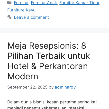
Categories
Furnitur
,
Furnitur Anak
,
Furnitur Kamar Tidur
,
Furniture Kayu
Leave a comment
Meja Resepsionis: 8
Pilihan Terbaik untuk
Hotel & Perkantoran
Modern
September 22, 2025
by
adminardy
Dalam dunia bisnis, kesan pertama sering kali
menjadi penentu keberhasilan interaksi