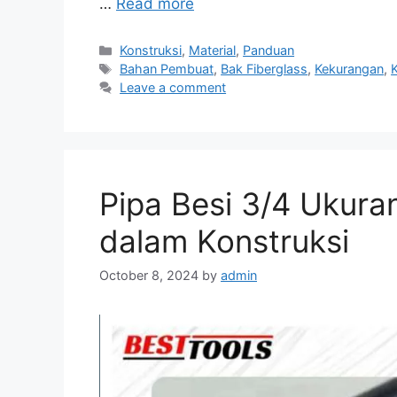
…
Read more
Categories
Konstruksi
,
Material
,
Panduan
Tags
Bahan Pembuat
,
Bak Fiberglass
,
Kekurangan
,
Leave a comment
Pipa Besi 3/4 Ukura
dalam Konstruksi
October 8, 2024
by
admin