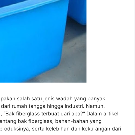
erupakan salah satu jenis wadah yang banyak
 dari rumah tangga hingga industri. Namun,
“Bak fiberglass terbuat dari apa?” Dalam artikel
tentang bak fiberglass, bahan-bahan yang
roduksinya, serta kelebihan dan kekurangan dari