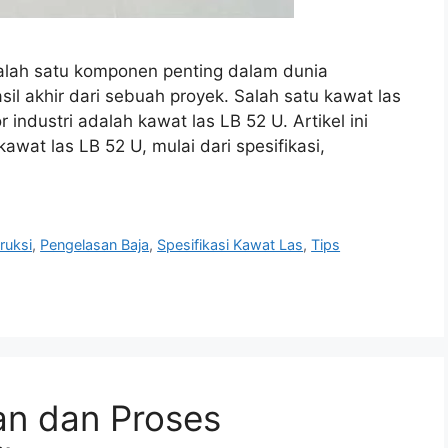
 salah satu komponen penting dalam dunia
l akhir dari sebuah proyek. Salah satu kawat las
industri adalah kawat las LB 52 U. Artikel ini
at las LB 52 U, mulai dari spesifikasi,
ruksi
,
Pengelasan Baja
,
Spesifikasi Kawat Las
,
Tips
an dan Proses