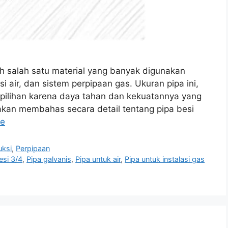
lah salah satu material yang banyak digunakan
i air, dan sistem perpipaan gas. Ukuran pipa ini,
i pilihan karena daya tahan dan kekuatannya yang
i akan membahas secara detail tentang pipa besi
re
uksi
,
Perpipaan
esi 3/4
,
Pipa galvanis
,
Pipa untuk air
,
Pipa untuk instalasi gas