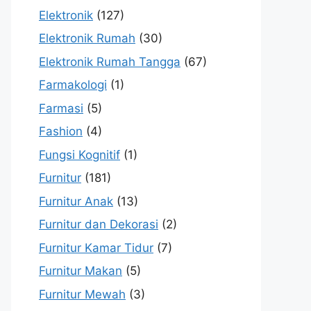
Elektronik
(127)
Elektronik Rumah
(30)
Elektronik Rumah Tangga
(67)
Farmakologi
(1)
Farmasi
(5)
Fashion
(4)
Fungsi Kognitif
(1)
Furnitur
(181)
Furnitur Anak
(13)
Furnitur dan Dekorasi
(2)
Furnitur Kamar Tidur
(7)
Furnitur Makan
(5)
Furnitur Mewah
(3)