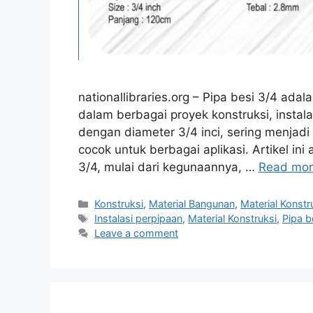
nationallibraries.org – Pipa besi 3/4 ada
dalam berbagai proyek konstruksi, instalas
dengan diameter 3/4 inci, sering menjad
cocok untuk berbagai aplikasi. Artikel in
3/4, mulai dari kegunaannya, …
Read mo
Categories
Konstruksi
,
Material Bangunan
,
Material Konstr
Tags
Instalasi perpipaan
,
Material Konstruksi
,
Pipa b
Leave a comment