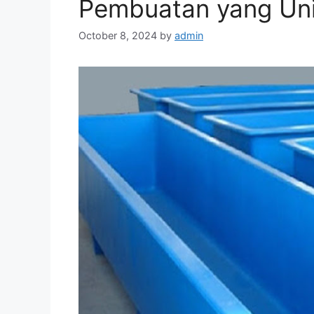
Pembuatan yang Un
October 8, 2024
by
admin