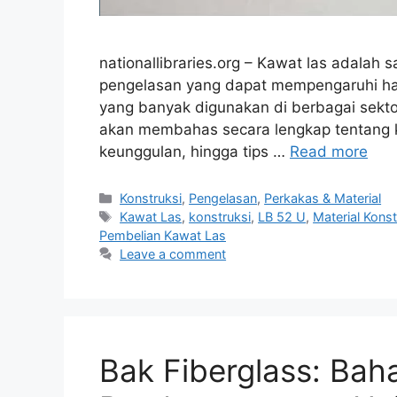
nationallibraries.org – Kawat las adalah
pengelasan yang dapat mempengaruhi hasi
yang banyak digunakan di berbagai sektor 
akan membahas secara lengkap tentang kaw
keunggulan, hingga tips …
Read more
Categories
Konstruksi
,
Pengelasan
,
Perkakas & Material
Tags
Kawat Las
,
konstruksi
,
LB 52 U
,
Material Konst
Pembelian Kawat Las
Leave a comment
Bak Fiberglass: Bah