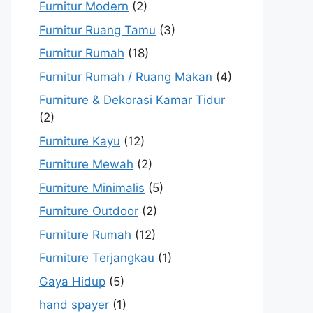
Furnitur Modern
(2)
Furnitur Ruang Tamu
(3)
Furnitur Rumah
(18)
Furnitur Rumah / Ruang Makan
(4)
Furniture & Dekorasi Kamar Tidur
(2)
Furniture Kayu
(12)
Furniture Mewah
(2)
Furniture Minimalis
(5)
Furniture Outdoor
(2)
Furniture Rumah
(12)
Furniture Terjangkau
(1)
Gaya Hidup
(5)
hand spayer
(1)