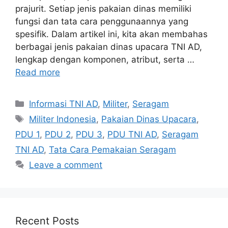
prajurit. Setiap jenis pakaian dinas memiliki
fungsi dan tata cara penggunaannya yang
spesifik. Dalam artikel ini, kita akan membahas
berbagai jenis pakaian dinas upacara TNI AD,
lengkap dengan komponen, atribut, serta …
Read more
Categories
Informasi TNI AD
,
Militer
,
Seragam
Tags
Militer Indonesia
,
Pakaian Dinas Upacara
,
PDU 1
,
PDU 2
,
PDU 3
,
PDU TNI AD
,
Seragam
TNI AD
,
Tata Cara Pemakaian Seragam
Leave a comment
Recent Posts