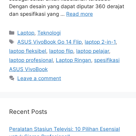
Dengan desain yang dapat diputar 360 derajat
dan spesifikasi yang …
Read more
Categories
Laptop
,
Teknologi
Tags
ASUS VivoBook Go 14 Flip
,
laptop 2-in-1
,
laptop fleksibel
,
laptop flip
,
laptop pelajar
,
laptop profesional
,
Laptop Ringan
,
spesifikasi
ASUS VivoBook
Leave a comment
Recent Posts
Peralatan Stasiun Televisi: 10 Pilihan Esensial