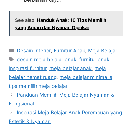
berbahan kayu.
See also
Handuk Anak: 10 Tips Memilih
yang Aman dan Nyaman Dipakai
Categories
Desain Interior
,
Furnitur Anak
,
Meja Belajar
Tags
desain meja belajar anak
,
furnitur anak
,
inspirasi furnitur
,
meja belajar anak
,
meja
belajar hemat ruang
,
meja belajar minimalis
,
tips memilih meja belajar
Panduan Memilih Meja Belajar Nyaman &
Fungsional
Inspirasi Meja Belajar Anak Perempuan yang
Estetik & Nyaman