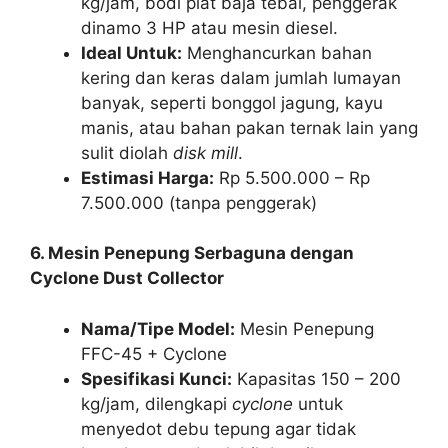
kg/jam, bodi plat baja tebal, penggerak
dinamo 3 HP atau mesin diesel.
Ideal Untuk:
Menghancurkan bahan
kering dan keras dalam jumlah lumayan
banyak, seperti bonggol jagung, kayu
manis, atau bahan pakan ternak lain yang
sulit diolah
disk mill
.
Estimasi Harga:
Rp 5.500.000 – Rp
7.500.000 (tanpa penggerak)
6. Mesin Penepung Serbaguna dengan
Cyclone Dust Collector
Nama/Tipe Model:
Mesin Penepung
FFC-45 + Cyclone
Spesifikasi Kunci:
Kapasitas 150 – 200
kg/jam, dilengkapi
cyclone
untuk
menyedot debu tepung agar tidak