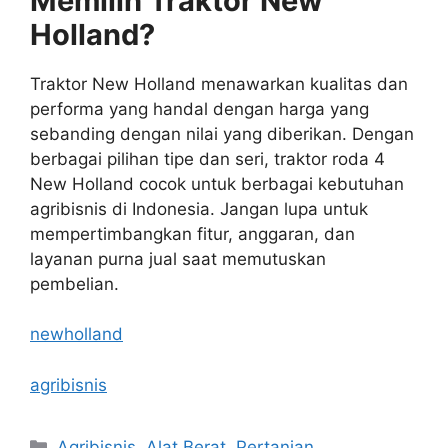
Memilih Traktor New
Holland?
Traktor New Holland menawarkan kualitas dan
performa yang handal dengan harga yang
sebanding dengan nilai yang diberikan. Dengan
berbagai pilihan tipe dan seri, traktor roda 4
New Holland cocok untuk berbagai kebutuhan
agribisnis di Indonesia. Jangan lupa untuk
mempertimbangkan fitur, anggaran, dan
layanan purna jual saat memutuskan
pembelian.
newholland
agribisnis
Categories
Agribisnis
,
Alat Berat
,
Pertanian