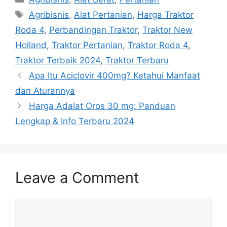
Tags
Agribisnis
,
Alat Pertanian
,
Harga Traktor
Roda 4
,
Perbandingan Traktor
,
Traktor New
Holland
,
Traktor Pertanian
,
Traktor Roda 4
,
Traktor Terbaik 2024
,
Traktor Terbaru
Apa Itu Aciclovir 400mg? Ketahui Manfaat
dan Aturannya
Harga Adalat Oros 30 mg: Panduan
Lengkap & Info Terbaru 2024
Leave a Comment
Comment