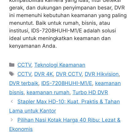
kompatibilitas kamera yang luas, fitur deteksi
gerak, dan dukungan penyimpanan besar, DVR
ini memenuhi kebutuhan keamanan yang paling
menuntut. Baik untuk rumah, bisnis, atau
institusi, IDS-7208HUHI-M1/E adalah solusi
ideal untuk meningkatkan keamanan dan
kenyamanan Anda.
Categories
CCTV
,
Teknologi Keamanan
Tags
CCTV
,
DVR 4K
,
DVR CCTV
,
DVR Hikvision
,
DVR terbaik
,
IDS-7208HUHI-M1/E
,
keamanan
bisnis
,
keamanan rumah
,
Turbo HD DVR
Stapler Max HD-10: Kuat, Praktis & Tahan
Lama untuk Kantor
Pilihan Nasi Kotak Harga 40 Ribu: Lezat &
Ekonomis