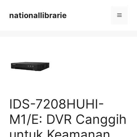
Skip
to
nationallibrarie
Menu
content
IDS-7208HUHI-
M1/E: DVR Canggih
untuk Keamanan