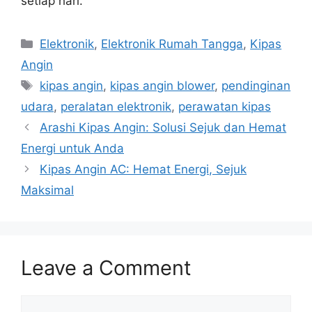
setiap hari.
Categories
Elektronik
,
Elektronik Rumah Tangga
,
Kipas
Angin
Tags
kipas angin
,
kipas angin blower
,
pendinginan
udara
,
peralatan elektronik
,
perawatan kipas
Arashi Kipas Angin: Solusi Sejuk dan Hemat
Energi untuk Anda
Kipas Angin AC: Hemat Energi, Sejuk
Maksimal
Leave a Comment
Comment