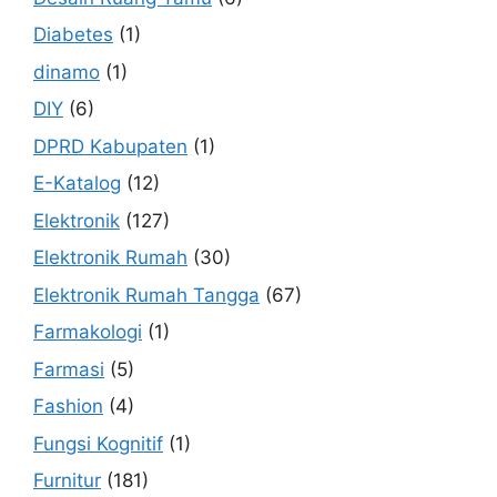
Diabetes
(1)
dinamo
(1)
DIY
(6)
DPRD Kabupaten
(1)
E-Katalog
(12)
Elektronik
(127)
Elektronik Rumah
(30)
Elektronik Rumah Tangga
(67)
Farmakologi
(1)
Farmasi
(5)
Fashion
(4)
Fungsi Kognitif
(1)
Furnitur
(181)