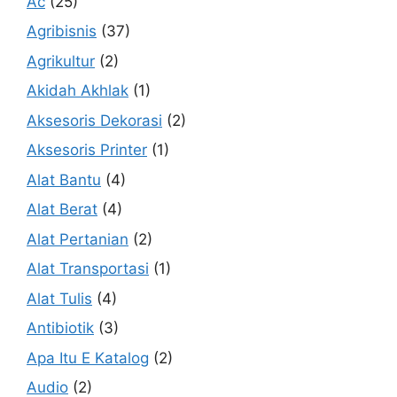
Ac
(25)
Agribisnis
(37)
Agrikultur
(2)
Akidah Akhlak
(1)
Aksesoris Dekorasi
(2)
Aksesoris Printer
(1)
Alat Bantu
(4)
Alat Berat
(4)
Alat Pertanian
(2)
Alat Transportasi
(1)
Alat Tulis
(4)
Antibiotik
(3)
Apa Itu E Katalog
(2)
Audio
(2)