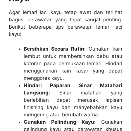
Agar lemari laci kayu tetap awet dan terlihat
bagus, perawatan yang tepat sangat penting.
Berikut beberapa tips perawatan lemari laci
kayu:
Bersihkan Secara Rutin:
Gunakan kain
lembut untuk membersihkan debu atau
kotoran pada permukaan lemari. Hindari
menggunakan kain kasar yang dapat
menggores kayu.
Hindari Paparan Sinar Matahari
Langsung:
Sinar matahari yang
berlebihan dapat merusak lapisan
finishing kayu dan menyebabkan kayu
mengering atau berubah warna.
Gunakan Pelindung Kayu:
Gunakan
pelindung kayu atau perawatan khusus