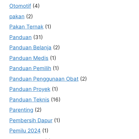
Otomotif
(4)
pakan
(2)
Pakan Ternak
(1)
Panduan
(31)
Panduan Belanja
(2)
Panduan Medis
(1)
Panduan Pemilih
(1)
Panduan Penggunaan Obat
(2)
Panduan Proyek
(1)
Panduan Teknis
(16)
Parenting
(2)
Pembersih Dapur
(1)
Pemilu 2024
(1)