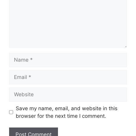
Name
Email
Website
Save my name, email, and website in this
browser for the next time I comment.