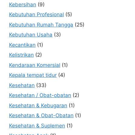
Kebersihan
(9)
Kebutuhan Profesional
(5)
Kebutuhan Rumah Tangga
(25)
Kebutuhan Usaha
(3)
Kecantikan
(1)
Kelistrikan
(2)
Kendaraan Komersial
(1)
Kepala tempat tidur
(4)
Kesehatan
(33)
Kesehatan / Obat-obatan
(2)
Kesehatan & Kebugaran
(1)
Kesehatan & Obat-Obatan
(1)
Kesehatan & Suplemen
(1)