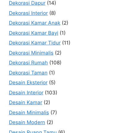
Dekorasi Dapur
(14)
Dekorasi Interior
(8)
Dekorasi Kamar Anak
(2)
Dekorasi Kamar Bayi
(1)
Dekorasi Kamar Tidur
(11)
Dekorasi Minimalis
(2)
Dekorasi Rumah
(108)
Dekorasi Taman
(1)
Desain Eksterior
(5)
Desain Interior
(103)
Desain Kamar
(2)
Desain Minimalis
(7)
Desain Modern
(2)
Desain Ruang Tamu
(6)