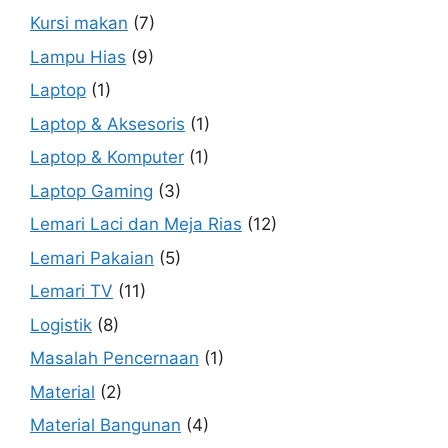
Kursi makan
(7)
Lampu Hias
(9)
Laptop
(1)
Laptop & Aksesoris
(1)
Laptop & Komputer
(1)
Laptop Gaming
(3)
Lemari Laci dan Meja Rias
(12)
Lemari Pakaian
(5)
Lemari TV
(11)
Logistik
(8)
Masalah Pencernaan
(1)
Material
(2)
Material Bangunan
(4)