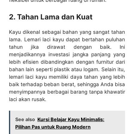
fleksibel untuk berbagai ruang di rumah.
2. Tahan Lama dan Kuat
Kayu dikenal sebagai bahan yang sangat tahan
lama. Lemari laci kayu dapat bertahan puluhan
tahun jika dirawat dengan baik. Ini
menjadikannya investasi jangka panjang yang
lebih efisien dibandingkan dengan furnitur dari
bahan lain seperti plastik atau logam. Selain itu,
lemari laci kayu memiliki daya tahan yang lebih
baik terhadap beban berat, sehingga Anda bisa
menyimpannya berbagai barang tanpa khawatir
laci akan rusak.
See also
Kursi Belajar Kayu Minimalis:
Pilihan Pas untuk Ruang Modern