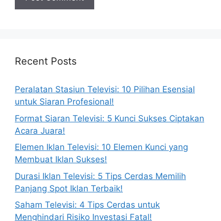
Recent Posts
Peralatan Stasiun Televisi: 10 Pilihan Esensial
untuk Siaran Profesional!
Format Siaran Televisi: 5 Kunci Sukses Ciptakan
Acara Juara!
Elemen Iklan Televisi: 10 Elemen Kunci yang
Membuat Iklan Sukses!
Durasi Iklan Televisi: 5 Tips Cerdas Memilih
Panjang Spot Iklan Terbaik!
Saham Televisi: 4 Tips Cerdas untuk
Menghindari Risiko Investasi Fatal!