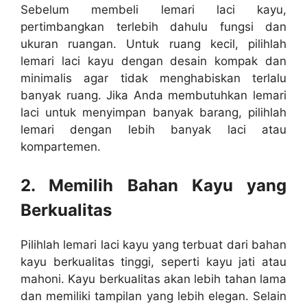
Sebelum membeli lemari laci kayu,
pertimbangkan terlebih dahulu fungsi dan
ukuran ruangan. Untuk ruang kecil, pilihlah
lemari laci kayu dengan desain kompak dan
minimalis agar tidak menghabiskan terlalu
banyak ruang. Jika Anda membutuhkan lemari
laci untuk menyimpan banyak barang, pilihlah
lemari dengan lebih banyak laci atau
kompartemen.
2. Memilih Bahan Kayu yang
Berkualitas
Pilihlah lemari laci kayu yang terbuat dari bahan
kayu berkualitas tinggi, seperti kayu jati atau
mahoni. Kayu berkualitas akan lebih tahan lama
dan memiliki tampilan yang lebih elegan. Selain