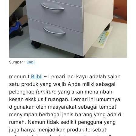
Sumber :
Blibli
menurut
Blibli
– Lemari laci kayu adalah salah
satu produk yang wajib Anda miliki sebagai
pelengkap
furniture
yang akan menambah
kesan eksklusif ruangan. Lemari ini umumnya
digunakan oleh masyarakat sebagai tempat
menyimpan berbagai jenis barang yang ada di
rumah. Namun tidak sedikit pengguna yang
juga hanya menjadikan produk tersebut