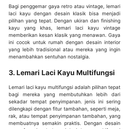
Bagi penggemar gaya retro atau vintage, lemari
laci kayu dengan desain klasik bisa menjadi
pilihan yang tepat. Dengan ukiran dan finishing
kayu yang khas, lemari laci kayu vintage
memberikan kesan klasik yang menawan. Gaya
ini cocok untuk rumah dengan desain interior
yang lebih tradisional atau mereka yang ingin
menambahkan sentuhan nostalgia.
3. Lemari Laci Kayu Multifungsi
Lemari laci kayu multifungsi adalah pilihan tepat
bagi mereka yang membutuhkan lebih dari
sekadar tempat penyimpanan. jenis ini sering
dilengkapi dengan fitur tambahan, seperti meja,
rak, atau tempat penyimpanan tambahan, yang
membuatnya semakin praktis. Dengan desain