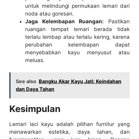
untuk melindungi permukaan lemari dari
noda atau goresan.
Jaga Kelembapan Ruangan:
Pastikan
ruangan tempat lemari berada tidak
terlalu lembap atau terlalu kering, karena
perubahan kelembapan dapat
menyebabkan kayu menyusut atau
meluas.
See also
Bangku Akar Kayu Jati: Keindahan
dan Daya Tahan
Kesimpulan
Lemari laci kayu adalah pilihan furnitur yang
menawarkan estetika, daya tahan, dan