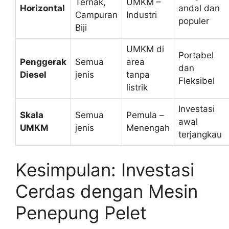
Ternak,
UMKM –
Horizontal
andal dan
Campuran
Industri
populer
Biji
UMKM di
Portabel
Penggerak
Semua
area
dan
Diesel
jenis
tanpa
Fleksibel
listrik
Investasi
Skala
Semua
Pemula –
awal
UMKM
jenis
Menengah
terjangkau
Kesimpulan: Investasi
Cerdas dengan Mesin
Penepung Pelet