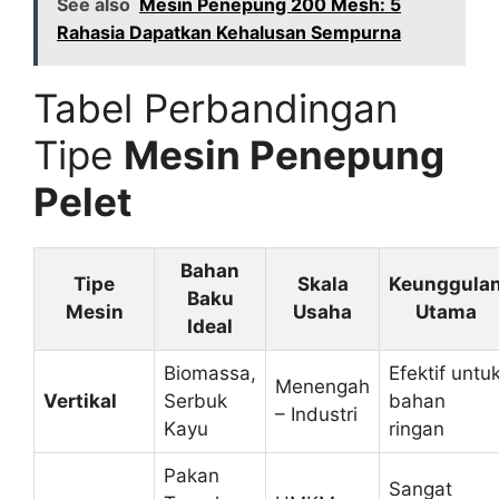
See also
Mesin Penepung 200 Mesh: 5
Rahasia Dapatkan Kehalusan Sempurna
Tabel Perbandingan
Tipe
Mesin Penepung
Pelet
Bahan
Tipe
Skala
Keunggula
Baku
Mesin
Usaha
Utama
Ideal
Biomassa,
Efektif untu
Menengah
Vertikal
Serbuk
bahan
– Industri
Kayu
ringan
Pakan
Sangat