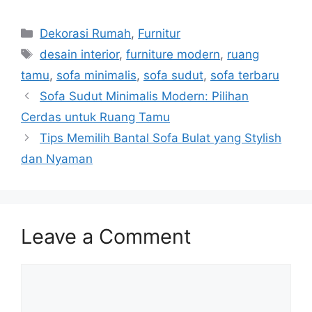
Categories
Dekorasi Rumah
,
Furnitur
Tags
desain interior
,
furniture modern
,
ruang
tamu
,
sofa minimalis
,
sofa sudut
,
sofa terbaru
Sofa Sudut Minimalis Modern: Pilihan
Cerdas untuk Ruang Tamu
Tips Memilih Bantal Sofa Bulat yang Stylish
dan Nyaman
Leave a Comment
Comment