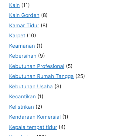
Kain
(11)
Kain Gorden
(8)
Kamar Tidur
(8)
Karpet
(10)
Keamanan
(1)
Kebersihan
(9)
Kebutuhan Profesional
(5)
Kebutuhan Rumah Tangga
(25)
Kebutuhan Usaha
(3)
Kecantikan
(1)
Kelistrikan
(2)
Kendaraan Komersial
(1)
Kepala tempat tidur
(4)