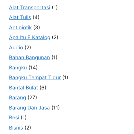
Alat Transportasi
(1)
Alat Tulis
(4)
Antibiotik
(3)
Apa Itu E Katalog
(2)
Audio
(2)
Bahan Bangunan
(1)
Bangku
(14)
Bangku Tempat Tidur
(1)
Bantal Bulat
(6)
Barang
(27)
Barang Dan Jasa
(11)
Besi
(1)
Bisnis
(2)