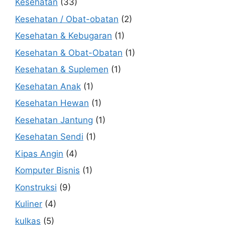
Kesehatan
(33)
Kesehatan / Obat-obatan
(2)
Kesehatan & Kebugaran
(1)
Kesehatan & Obat-Obatan
(1)
Kesehatan & Suplemen
(1)
Kesehatan Anak
(1)
Kesehatan Hewan
(1)
Kesehatan Jantung
(1)
Kesehatan Sendi
(1)
Kipas Angin
(4)
Komputer Bisnis
(1)
Konstruksi
(9)
Kuliner
(4)
kulkas
(5)