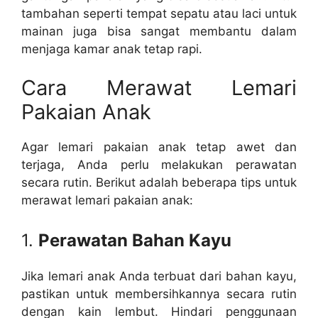
tambahan seperti tempat sepatu atau laci untuk
mainan juga bisa sangat membantu dalam
menjaga kamar anak tetap rapi.
Cara Merawat Lemari
Pakaian Anak
Agar lemari pakaian anak tetap awet dan
terjaga, Anda perlu melakukan perawatan
secara rutin. Berikut adalah beberapa tips untuk
merawat lemari pakaian anak:
1.
Perawatan Bahan Kayu
Jika lemari anak Anda terbuat dari bahan kayu,
pastikan untuk membersihkannya secara rutin
dengan kain lembut. Hindari penggunaan