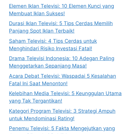
Elemen Iklan Televisi: 10 Elemen Kunci yang
Membuat Iklan Sukses!
Durasi Iklan Televisi: 5 Tips Cerdas Memilih
Panjang Spot Iklan Terbaik!
Saham Televisi: 4 Tips Cerdas untuk
Menghindari Risiko Investasi Fatal!
Drama Televisi Indonesia: 10 Adegan Paling
Menggetarkan Sepanjang Masa!
Acara Debat Televisi: Waspadai 5 Kesalahan
Fatal Ini Saat Menonton!
Kelebihan Media Televisi: 5 Keunggulan Utama
yang Tak Tergantikan!
Kategori Program Televisi: 3 Strategi Ampuh
untuk Mendominasi Rating!
Penemu Televisi: 5 Fakta Mengejutkan yang