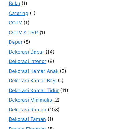
Buku
(1)
Catering
(1)
CCTV
(1)
CCTV & DVR
(1)
Dapur
(8)
Dekorasi Dapur
(14)
Dekorasi Interior
(8)
Dekorasi Kamar Anak
(2)
Dekorasi Kamar Bayi
(1)
Dekorasi Kamar Tidur
(11)
Dekorasi Minimalis
(2)
Dekorasi Rumah
(108)
Dekorasi Taman
(1)
Desain Eksterior
(5)