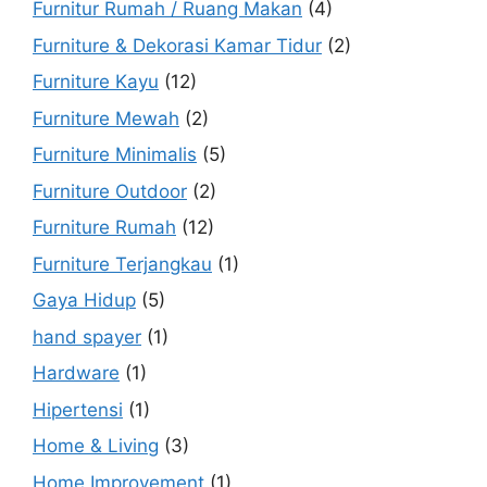
Furnitur Rumah / Ruang Makan
(4)
Furniture & Dekorasi Kamar Tidur
(2)
Furniture Kayu
(12)
Furniture Mewah
(2)
Furniture Minimalis
(5)
Furniture Outdoor
(2)
Furniture Rumah
(12)
Furniture Terjangkau
(1)
Gaya Hidup
(5)
hand spayer
(1)
Hardware
(1)
Hipertensi
(1)
Home & Living
(3)
Home Improvement
(1)