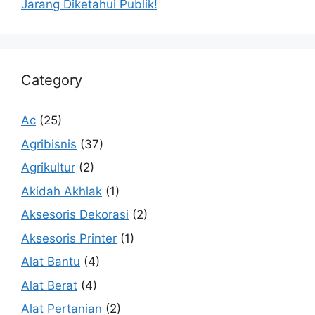
Jarang Diketahui Publik!
Category
Ac
(25)
Agribisnis
(37)
Agrikultur
(2)
Akidah Akhlak
(1)
Aksesoris Dekorasi
(2)
Aksesoris Printer
(1)
Alat Bantu
(4)
Alat Berat
(4)
Alat Pertanian
(2)