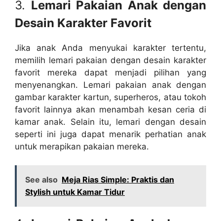
3.
Lemari Pakaian Anak dengan
Desain Karakter Favorit
Jika anak Anda menyukai karakter tertentu,
memilih lemari pakaian dengan desain karakter
favorit mereka dapat menjadi pilihan yang
menyenangkan. Lemari pakaian anak dengan
gambar karakter kartun, superheros, atau tokoh
favorit lainnya akan menambah kesan ceria di
kamar anak. Selain itu, lemari dengan desain
seperti ini juga dapat menarik perhatian anak
untuk merapikan pakaian mereka.
See also
Meja Rias Simple: Praktis dan
Stylish untuk Kamar Tidur