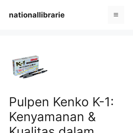
Skip
to
nationallibrarie
Menu
content
Pulpen Kenko K-1:
Kenyamanan &
Kualitas dalam