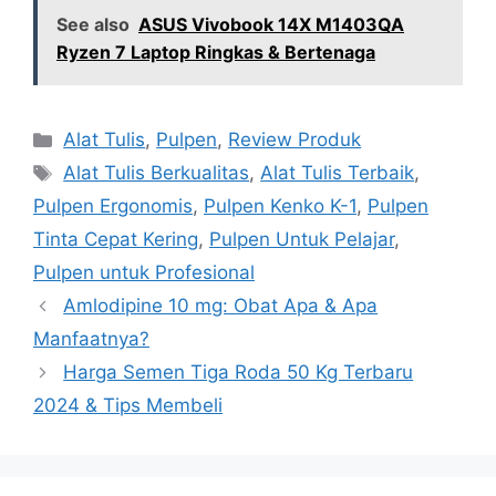
See also
ASUS Vivobook 14X M1403QA
Ryzen 7 Laptop Ringkas & Bertenaga
Categories
Alat Tulis
,
Pulpen
,
Review Produk
Tags
Alat Tulis Berkualitas
,
Alat Tulis Terbaik
,
Pulpen Ergonomis
,
Pulpen Kenko K-1
,
Pulpen
Tinta Cepat Kering
,
Pulpen Untuk Pelajar
,
Pulpen untuk Profesional
Amlodipine 10 mg: Obat Apa & Apa
Manfaatnya?
Harga Semen Tiga Roda 50 Kg Terbaru
2024 & Tips Membeli