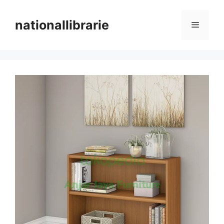
Skip
to
nationallibrarie
Menu
content