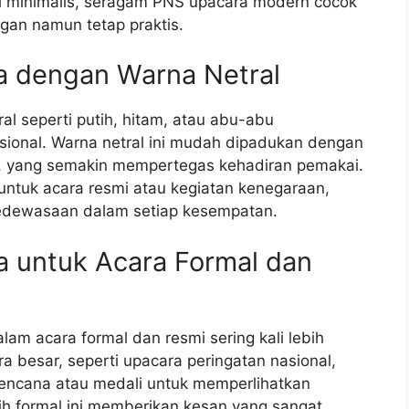
il minimalis, seragam PNS upacara modern cocok
gan namun tetap praktis.
a dengan Warna Netral
 seperti putih, hitam, atau abu-abu
sional. Warna netral ini mudah dipadukan dengan
pin, yang semakin mempertegas kehadiran pemakai.
ntuk acara resmi atau kegiatan kenegaraan,
edewasaan dalam setiap kesempatan.
 untuk Acara Formal dan
m acara formal dan resmi sering kali lebih
 besar, seperti upacara peringatan nasional,
lencana atau medali untuk memperlihatkan
ih formal ini memberikan kesan yang sangat