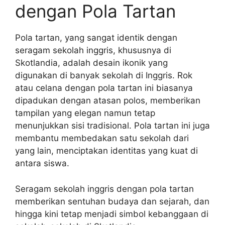
dengan Pola Tartan
Pola tartan, yang sangat identik dengan
seragam sekolah inggris, khususnya di
Skotlandia, adalah desain ikonik yang
digunakan di banyak sekolah di Inggris. Rok
atau celana dengan pola tartan ini biasanya
dipadukan dengan atasan polos, memberikan
tampilan yang elegan namun tetap
menunjukkan sisi tradisional. Pola tartan ini juga
membantu membedakan satu sekolah dari
yang lain, menciptakan identitas yang kuat di
antara siswa.
Seragam sekolah inggris dengan pola tartan
memberikan sentuhan budaya dan sejarah, dan
hingga kini tetap menjadi simbol kebanggaan di