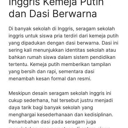
Inggris Kemeja Putih
dan Dasi Berwarna
Di banyak sekolah di Inggris, seragam sekolah
inggris untuk siswa pria terdiri dari kemeja putih
yang dipadukan dengan dasi berwarna. Dasi ini
sering kali menunjukkan identitas sekolah atau
bahkan rumah siswa dalam sistem pendidikan
tertentu. Kemeja putih memberikan tampilan
yang bersih dan rapi, sementara dasi
menambah kesan formal dan resmi.
Meskipun desain seragam sekolah inggris ini
cukup sederhana, hal tersebut justru menjadi
daya tarik bagi banyak sekolah yang
menghargai kesederhanaan dan kedisiplinan.
Penambahan dasi pada seragam juga