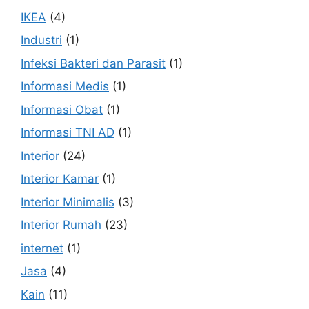
IKEA
(4)
Industri
(1)
Infeksi Bakteri dan Parasit
(1)
Informasi Medis
(1)
Informasi Obat
(1)
Informasi TNI AD
(1)
Interior
(24)
Interior Kamar
(1)
Interior Minimalis
(3)
Interior Rumah
(23)
internet
(1)
Jasa
(4)
Kain
(11)