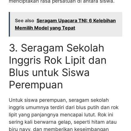
menciptakan rasa persatuan di antara siswa.
See also
Seragam Upacara TNI: 6 Kelebihan
Memilih Model yang Tepat
3. Seragam Sekolah
Inggris Rok Lipit dan
Blus untuk Siswa
Perempuan
Untuk siswa perempuan, seragam sekolah
inggris umumnya terdiri dari blus putih dan rok
lipit yang panjangnya mencapai lutut. Rok ini
sering kali berwarna gelap, seperti hitam atau
biru navy, dan memberikan keseimbangan