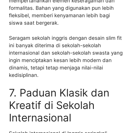
mempertahankan elemen keseragaman dan
formalitas. Bahan yang digunakan pun lebih
fleksibel, memberi kenyamanan lebih bagi
siswa saat bergerak.
Seragam sekolah inggris dengan desain slim fit
ini banyak diterima di sekolah-sekolah
internasional dan sekolah-sekolah swasta yang
ingin menciptakan kesan lebih modern dan
dinamis, tetapi tetap menjaga nilai-nilai
kedisiplinan.
7. Paduan Klasik dan
Kreatif di Sekolah
Internasional