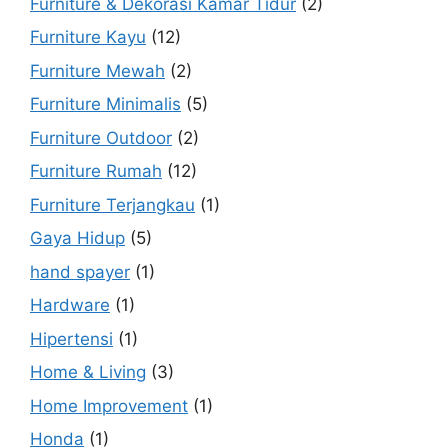
Furniture & Dekorasi Kamar Tidur
(2)
Furniture Kayu
(12)
Furniture Mewah
(2)
Furniture Minimalis
(5)
Furniture Outdoor
(2)
Furniture Rumah
(12)
Furniture Terjangkau
(1)
Gaya Hidup
(5)
hand spayer
(1)
Hardware
(1)
Hipertensi
(1)
Home & Living
(3)
Home Improvement
(1)
Honda
(1)