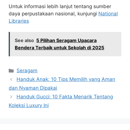
Untuk informasi lebih lanjut tentang sumber
daya perpustakaan nasional, kunjungi
National
Libraries
See also
5 Pilihan Seragam Upacara
Bendera Terbaik untuk Sekolah di 2025
Categories
Seragam
Handuk Anak: 10 Tips Memilih yang Aman
dan Nyaman Dipakai
Handuk Gucci: 10 Fakta Menarik Tentang
Koleksi Luxury Ini