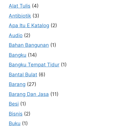
Alat Tulis
(4)
Antibiotik
(3)
Apa Itu E Katalog
(2)
Audio
(2)
Bahan Bangunan
(1)
Bangku
(14)
Bangku Tempat Tidur
(1)
Bantal Bulat
(6)
Barang
(27)
Barang Dan Jasa
(11)
Besi
(1)
Bisnis
(2)
Buku
(1)