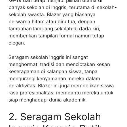
ke-19 dan tetap menjadi pilihan utama di
banyak sekolah di Inggris, terutama di sekolah-
sekolah swasta. Blazer yang biasanya
berwarna hitam atau biru tua, dengan
tambahan lambang sekolah di dada kiri,
memberikan tampilan formal namun tetap
elegan.
Seragam sekolah inggris ini sangat
menghormati tradisi dan menciptakan kesan
keseragaman di kalangan siswa, tanpa
mengurangi kenyamanan mereka dalam
beraktivitas. Blazer ini juga memberikan siswa
rasa profesionalitas, membantu mereka untuk
siap menghadapi dunia akademik.
2. Seragam Sekolah