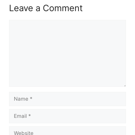
Leave a Comment
Comment
Name
Email
Website