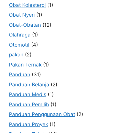
Obat Kolesterol
(1)
Obat Nyeri
(1)
Obat-Obatan
(12)
Olahraga
(1)
Otomotif
(4)
pakan
(2)
Pakan Ternak
(1)
Panduan
(31)
Panduan Belanja
(2)
Panduan Medis
(1)
Panduan Pemilih
(1)
Panduan Penggunaan Obat
(2)
Panduan Proyek
(1)