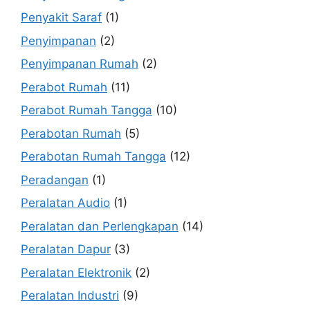
Penyakit Saraf
(1)
Penyimpanan
(2)
Penyimpanan Rumah
(2)
Perabot Rumah
(11)
Perabot Rumah Tangga
(10)
Perabotan Rumah
(5)
Perabotan Rumah Tangga
(12)
Peradangan
(1)
Peralatan Audio
(1)
Peralatan dan Perlengkapan
(14)
Peralatan Dapur
(3)
Peralatan Elektronik
(2)
Peralatan Industri
(9)