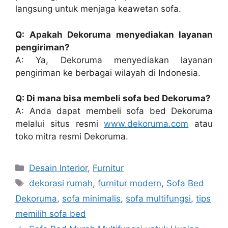
langsung untuk menjaga keawetan sofa.
Q: Apakah Dekoruma menyediakan layanan
pengiriman?
A: Ya, Dekoruma menyediakan layanan
pengiriman ke berbagai wilayah di Indonesia.
Q: Di mana bisa membeli sofa bed Dekoruma?
A: Anda dapat membeli sofa bed Dekoruma
melalui situs resmi
www.dekoruma.com
atau
toko mitra resmi Dekoruma.
Categories
Desain Interior
,
Furnitur
Tags
dekorasi rumah
,
furnitur modern
,
Sofa Bed
Dekoruma
,
sofa minimalis
,
sofa multifungsi
,
tips
memilih sofa bed