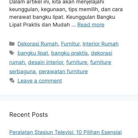
Dalam artikel ini, kita akan menjelajahi
keunggulan, kegunaan, tips memilih, dan cara
merawat bangku lipat. Keunggulan Bangku
Lipat Praktis dan Mudah …
Read more
Categories
Dekorasi Rumah
,
Furnitur
,
Interior Rumah
Tags
bangku lipat
,
bangku praktis
,
dekorasi
rumah
,
desain interior
,
furniture
,
furniture
serbaguna
,
perawatan furniture
Leave a comment
Recent Posts
Peralatan Stasiun Televisi: 10 Pilihan Esensial