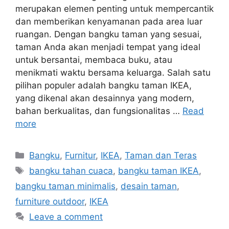
merupakan elemen penting untuk mempercantik
dan memberikan kenyamanan pada area luar
ruangan. Dengan bangku taman yang sesuai,
taman Anda akan menjadi tempat yang ideal
untuk bersantai, membaca buku, atau
menikmati waktu bersama keluarga. Salah satu
pilihan populer adalah bangku taman IKEA,
yang dikenal akan desainnya yang modern,
bahan berkualitas, dan fungsionalitas …
Read
more
Categories
Bangku
,
Furnitur
,
IKEA
,
Taman dan Teras
Tags
bangku tahan cuaca
,
bangku taman IKEA
,
bangku taman minimalis
,
desain taman
,
furniture outdoor
,
IKEA
Leave a comment