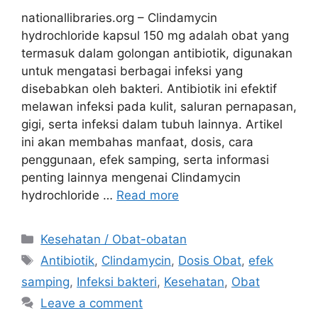
nationallibraries.org – Clindamycin
hydrochloride kapsul 150 mg adalah obat yang
termasuk dalam golongan antibiotik, digunakan
untuk mengatasi berbagai infeksi yang
disebabkan oleh bakteri. Antibiotik ini efektif
melawan infeksi pada kulit, saluran pernapasan,
gigi, serta infeksi dalam tubuh lainnya. Artikel
ini akan membahas manfaat, dosis, cara
penggunaan, efek samping, serta informasi
penting lainnya mengenai Clindamycin
hydrochloride …
Read more
Categories
Kesehatan / Obat-obatan
Tags
Antibiotik
,
Clindamycin
,
Dosis Obat
,
efek
samping
,
Infeksi bakteri
,
Kesehatan
,
Obat
Leave a comment