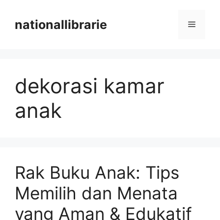
Skip
to
nationallibrarie
Menu
content
dekorasi kamar
anak
Rak Buku Anak: Tips
Memilih dan Menata
yang Aman & Edukatif