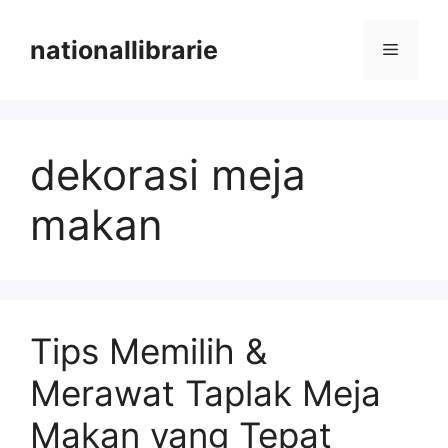
Skip
to
nationallibrarie
Menu
content
dekorasi meja
makan
Tips Memilih &
Merawat Taplak Meja
Makan yang Tepat