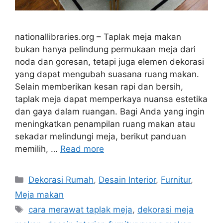
nationallibraries.org – Taplak meja makan
bukan hanya pelindung permukaan meja dari
noda dan goresan, tetapi juga elemen dekorasi
yang dapat mengubah suasana ruang makan.
Selain memberikan kesan rapi dan bersih,
taplak meja dapat memperkaya nuansa estetika
dan gaya dalam ruangan. Bagi Anda yang ingin
meningkatkan penampilan ruang makan atau
sekadar melindungi meja, berikut panduan
memilih, …
Read more
Categories
Dekorasi Rumah
,
Desain Interior
,
Furnitur
,
Meja makan
Tags
cara merawat taplak meja
,
dekorasi meja