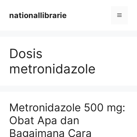
Skip
to
nationallibrarie
Menu
content
Dosis
metronidazole
Metronidazole 500 mg:
Obat Apa dan
Bagaimana Cara