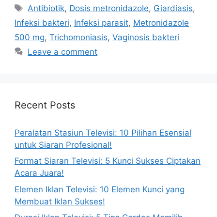
Tags
Antibiotik
,
Dosis metronidazole
,
Giardiasis
,
Infeksi bakteri
,
Infeksi parasit
,
Metronidazole
500 mg
,
Trichomoniasis
,
Vaginosis bakteri
Leave a comment
Recent Posts
Peralatan Stasiun Televisi: 10 Pilihan Esensial
untuk Siaran Profesional!
Format Siaran Televisi: 5 Kunci Sukses Ciptakan
Acara Juara!
Elemen Iklan Televisi: 10 Elemen Kunci yang
Membuat Iklan Sukses!