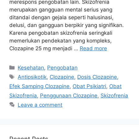
merespons pengobatan lain. Skizofrenia
merupakan gangguan mental serius yang
ditandai dengan gejala seperti halusinasi,
delusi, dan gangguan berpikir yang signifikan.
Karena pengobatan skizofrenia seringkali
memerlukan pendekatan yang kompleks,
Clozapine 25 mg menjadi …
Read more
Categories
Kesehatan
,
Pengobatan
Tags
Antipsikotik
,
Clozapine
,
Dosis Clozapine
,
Efek Samping Clozapine
,
Obat Psikiatri
,
Obat
Skizofrenia
,
Penggunaan Clozapine
,
Skizofrenia
Leave a comment
Recent Posts