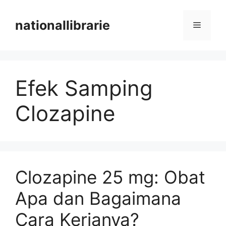
Skip
to
nationallibrarie
Menu
content
Efek Samping
Clozapine
Clozapine 25 mg: Obat
Apa dan Bagaimana
Cara Kerjanya?