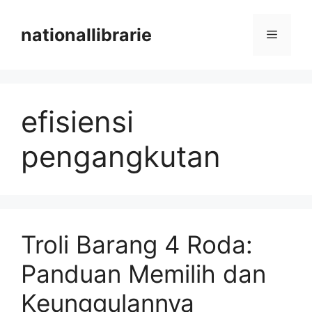
Skip
to
nationallibrarie
Menu
content
efisiensi
pengangkutan
Troli Barang 4 Roda:
Panduan Memilih dan
Keunggulannya