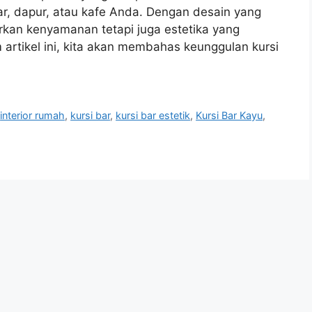
r, dapur, atau kafe Anda. Dengan desain yang
rkan kenyamanan tetapi juga estetika yang
artikel ini, kita akan membahas keunggulan kursi
,
interior rumah
,
kursi bar
,
kursi bar estetik
,
Kursi Bar Kayu
,