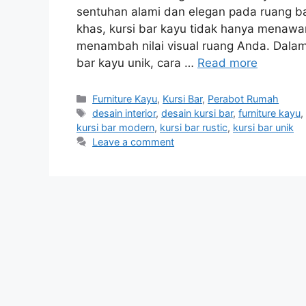
sentuhan alami dan elegan pada ruang ba
khas, kursi bar kayu tidak hanya menawa
menambah nilai visual ruang Anda. Dalam 
bar kayu unik, cara …
Read more
Categories
Furniture Kayu
,
Kursi Bar
,
Perabot Rumah
Tags
desain interior
,
desain kursi bar
,
furniture kayu
kursi bar modern
,
kursi bar rustic
,
kursi bar unik
Leave a comment