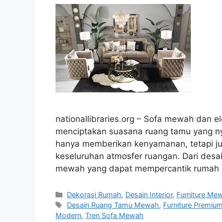
nationallibraries.org – Sofa mewah dan e
menciptakan suasana ruang tamu yang nya
hanya memberikan kenyamanan, tetapi j
keseluruhan atmosfer ruangan. Dari desai
mewah yang dapat mempercantik rumah An
Categories
Dekorasi Rumah
,
Desain Interior
,
Furniture Me
Tags
Desain Ruang Tamu Mewah
,
Furniture Premiu
Modern
,
Tren Sofa Mewah