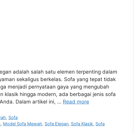
legan adalah salah satu elemen terpenting dalam
man sekaligus berkelas. Sofa yang tepat tidak
uga menjadi pernyataan gaya yang mengubah
n klasik hingga modern, ada berbagai jenis sofa
da. Dalam artikel ini, …
Read more
wah
,
Sofa
m
,
Model Sofa Mewah
,
Sofa Elegan
,
Sofa Klasik
,
Sofa