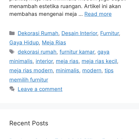
menambah estetika ruangan. Artikel ini akan
membahas mengenai meja …
Read more
Categories
Dekorasi Rumah
,
Desain Interior
,
Furnitur
,
Gaya Hidup
,
Meja Rias
Tags
dekorasi rumah
,
furnitur kamar
,
gaya
minimalis
,
interior
,
meja rias
,
meja rias kecil
,
meja rias modern
,
minimalis
,
modern
,
tips
memilih furnitur
Leave a comment
Recent Posts