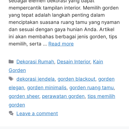
sebagai elemen dekorasi yang dapat
mempercantik tampilan interior. Memilih gorden
yang tepat adalah langkah penting dalam
menciptakan suasana ruang tamu yang nyaman
dan sesuai dengan gaya hunian Anda. Artikel
ini akan membahas berbagai jenis gorden, tips
memilih, serta …
Read more
Categories
Dekorasi Rumah
,
Desain Interior
,
Kain
Gorden
Tags
dekorasi jendela
,
gorden blackout
,
gorden
elegan
,
gorden minimalis
,
gorden ruang tamu
,
gorden sheer
,
perawatan gorden
,
tips memilih
gorden
Leave a comment